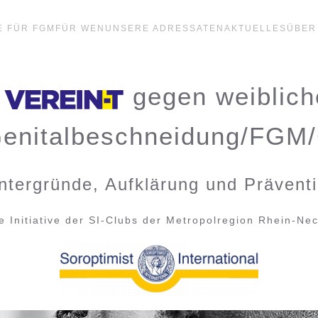
 FÜR FGM
FÜR WEN
UNSERE ADRESSATEN
AKTUELLES
ÜBER
gegen weiblich
enitalbeschneidung/FGM
ntergründe, Aufklärung und Prävent
e Initiative der SI-Clubs der Metropolregion Rhein-Ne