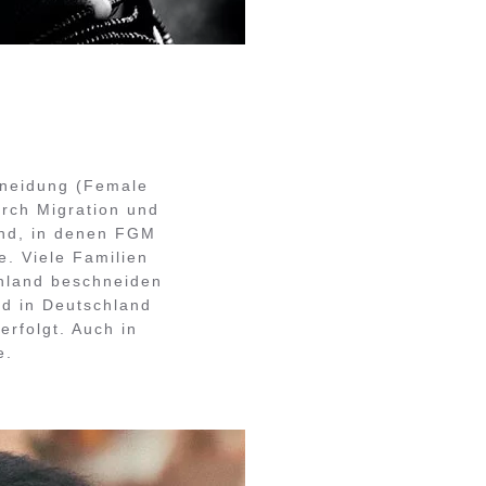
hneidung (Female
urch Migration und
nd, in denen FGM
e. Viele Familien
chland beschneiden
rd in Deutschland
erfolgt. Auch in
e.