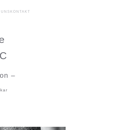
 UNS
KONTAKT
e
/C
ion –
ckar